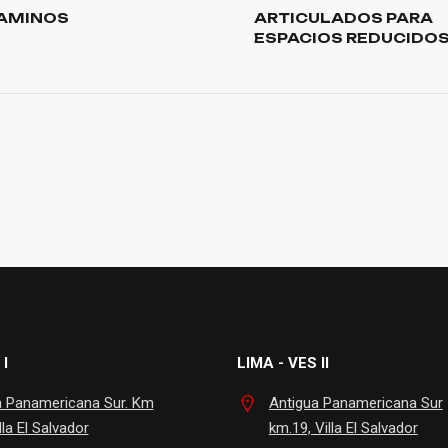
CAMINOS
ARTICULADOS PARA
ESPACIOS REDUCIDO
 I
LIMA - VES II
a Panamericana Sur. Km
Antigua Panamericana Sur
lla El Salvador
km.19, Villa El Salvador