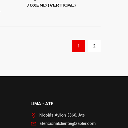
76XEND (VERTICAL)
S
1
2
LIMA - ATE
Nicolás Ayllon 3660, Ate
atencionalcliente@zapler.com