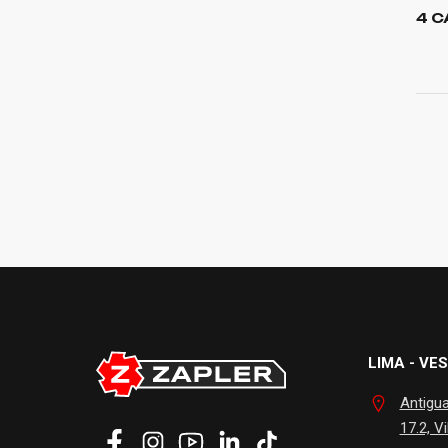
4 
LIMA - VES
Antigu
17.2, Vi