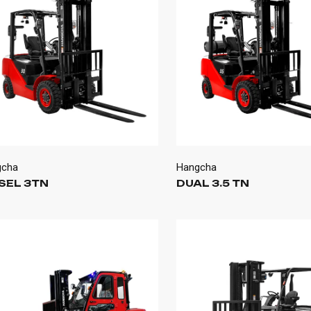
gcha
Hangcha
SEL 3TN
DUAL 3.5 TN