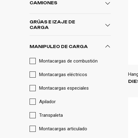
CAMIONES
Remolcador
GRÚAS E IZAJE DE
CARGA
Volquete
Grúa articulada
Chasis
MANIPULEO DE CARGA
Grúa autopropulsada
Chasis para grúa
Montacargas de combustión
Grúas especiales
Cisterna
Han
Montacargas eléctricos
Plataforma aérea
DIE
Hormigonera
Montacargas especiales
Polibrazo
Apilador
Transpaleta
Montacargas articulado