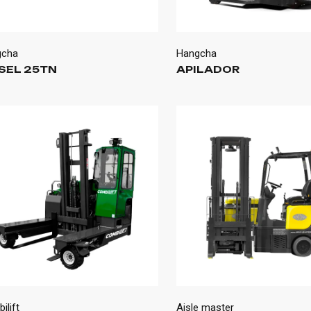
gcha
Hangcha
SEL 25TN
APILADOR
ilift
Aisle master