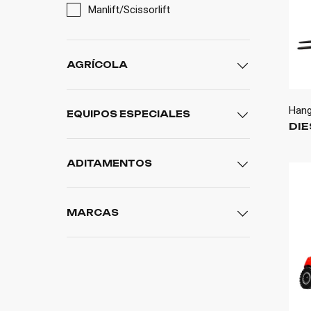
Manlift/Scissorlift
AGRÍCOLA
Tractor compacto
Han
EQUIPOS ESPECIALES
DIE
Tractor frutero
Manipulador de llantas
Tractor utilitario
ADITAMENTOS
Manipulador de carga
Aditamento de construcción
MARCAS
Aditamento de grúas
Howo
Howo Max
Palfinger