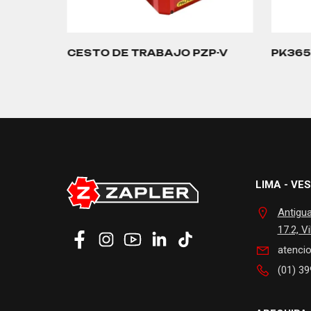
CESTO DE TRABAJO PZP-V
PK365
…
LIMA - VES
Antigu
17.2, Vi
atenci
(01) 39