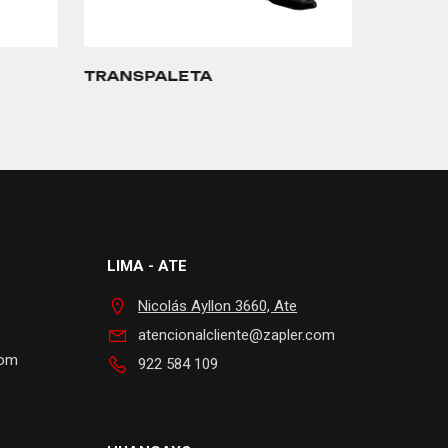
TRANSPALETA
PK4100
LIMA - ATE
Nicolás Ayllon 3660, Ate
atencionalcliente@zapler.com
com
922 584 109