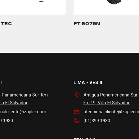
 TEC
FT 6075N
 I
LIMA - VES II
a Panamericana Sur. Km
Antigua Panamericana Sur
lla El Salvador
km.19, Villa El Salvador
onalcliente@zapler.com
atencionalcliente@zapler.
9 1930
(01)399 1930