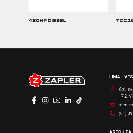
480HP DIESEL
TCC2
…
LIMA - VES
Antigu
17.2, Vi
atenci
(01) 39
AREQUIPA