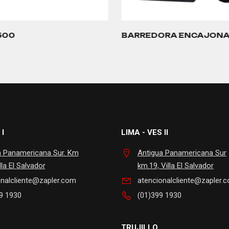
500
BARREDORA ENCAJON
 I
LIMA - VES II
a Panamericana Sur. Km
Antigua Panamericana Sur
lla El Salvador
km.19, Villa El Salvador
onalcliente@zapler.com
atencionalcliente@zapler.
9 1930
(01)399 1930
TRUJILLO