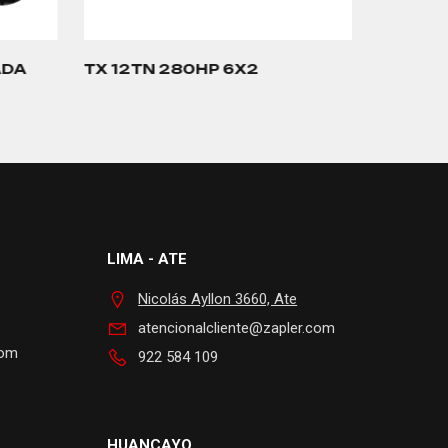
ADA
TX 12TN 280HP 6X2
TX 12T
LIMA - ATE
Nicolás Ayllon 3660, Ate
atencionalcliente@zapler.com
com
922 584 109
HUANCAYO