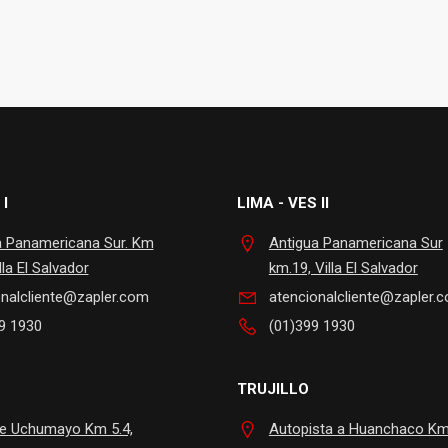
 I
LIMA - VES II
a Panamericana Sur. Km
Antigua Panamericana Sur
lla El Salvador
km.19, Villa El Salvador
onalcliente@zapler.com
atencionalcliente@zapler.
9 1930
(01)399 1930
TRUJILLO
te Uchumayo Km 5.4,
Autopista a Huanchaco Km.