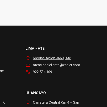
LIMA - ATE
Nicolás Ayllon 3660, Ate
atencionalcliente@zapler.com
com
922 584 109
HUANCAYO
 7,
Carretera Central Km 4 – San