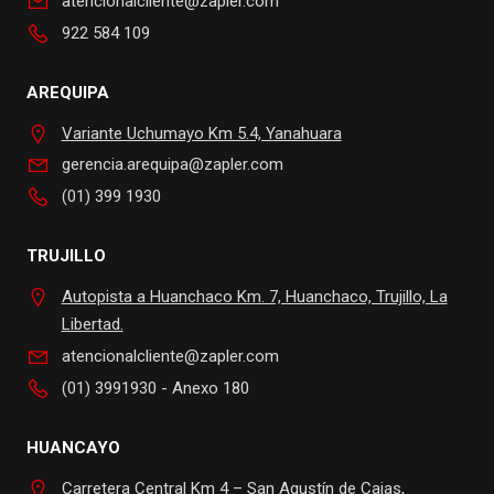
atencionalcliente@zapler.com
922 584 109
AREQUIPA
Variante Uchumayo Km 5.4, Yanahuara
gerencia.arequipa@zapler.com
(01) 399 1930
TRUJILLO
Autopista a Huanchaco Km. 7, Huanchaco, Trujillo, La
Libertad.
atencionalcliente@zapler.com
(01) 3991930 - Anexo 180
HUANCAYO
Carretera Central Km 4 – San Agustín de Cajas,