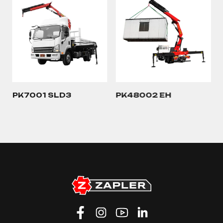
PK7001 SLD3
PK48002 EH
…