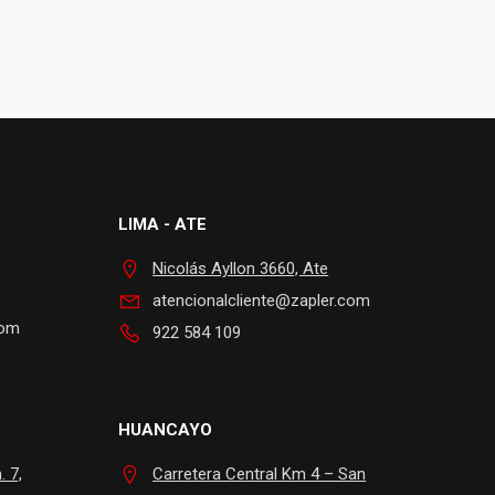
LIMA - ATE
Nicolás Ayllon 3660, Ate
atencionalcliente@zapler.com
com
922 584 109
HUANCAYO
 7,
Carretera Central Km 4 – San