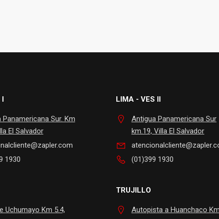
 I
LIMA - VES II
a Panamericana Sur. Km
Antigua Panamericana Sur
lla El Salvador
km.19, Villa El Salvador
onalcliente@zapler.com
atencionalcliente@zapler.
9 1930
(01)399 1930
TRUJILLO
te Uchumayo Km 5.4,
Autopista a Huanchaco Km.