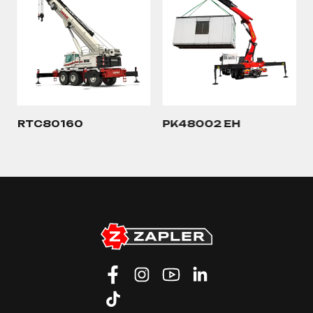
RTC80160
PK48002 EH
…